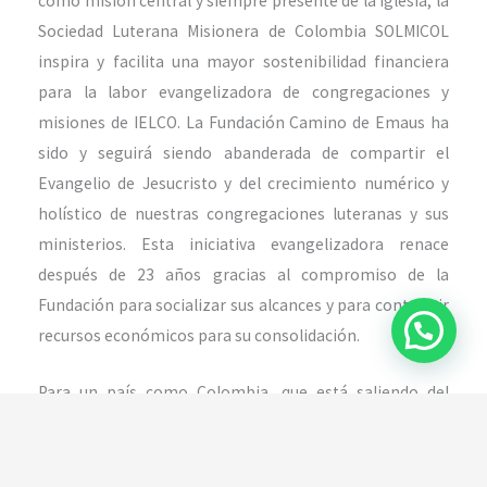
como misión central y siempre presente de la iglesia, la
Sociedad Luterana Misionera de Colombia SOLMICOL
inspira y facilita una mayor sostenibilidad financiera
para la labor evangelizadora de congregaciones y
misiones de IELCO. La Fundación Camino de Emaus ha
sido y seguirá siendo abanderada de compartir el
Evangelio de Jesucristo y del crecimiento numérico y
holístico de nuestras congregaciones luteranas y sus
ministerios. Esta iniciativa evangelizadora renace
después de 23 años gracias al compromiso de la
Fundación para socializar sus alcances y para contribuir
recursos económicos para su consolidación.
Para un país como Colombia, que está saliendo del
conflicto armado más largo y la peor crisis humanitaria
en el Hemisferio Occidental, la urgencia y la necesidad
de compartir la Buena Nueva de Jesucristo como