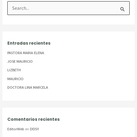
B
u
s
c
a
Entradas recientes
r
PASTORA MARIA ELENA
p
JOSE MAURICIO
o
LIZBETH
r
:
MAURICIO
DOCTORA LINA MARCELA
Comentarios recientes
EditorWeb
en
DEISY