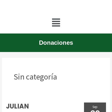
Ir
al
Menú
contenido
Donaciones
Sin categoría
JULIAN
JULIAN
Sep